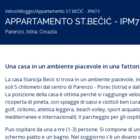
/
/
Velox
Alloggio
Appartamento ST.BEČIĆ - IPM73
APPARTAMENTO ST.BEČIĆ - IPM7
Parenzo, Istria, Croazia
Una casa in un ambiente piacevole in una fattori
La casa Stancija Becic si trova in un ambiente piacevole, in
soli 5 chilometri dal centro di Parenzo - Porec (Istria) e d
La posizione della casa è ottima perché si raggiunge velo
ricoperta di pineta, con spiagge di sassi e ciottoli ben cur
golf, ciclismo, atletica leggera, beach volley, sport acquatic
mediterranee e internazionali). Il parcheggio per gli ospiti 
Puo ospitare da una a tre (1-3) persone. Si compone di u
schermo piatto e un bagno. Nel soggiorno c'è un divano che