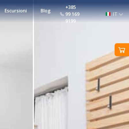
+385
Escursioni
Blog
99 169
IT
9199