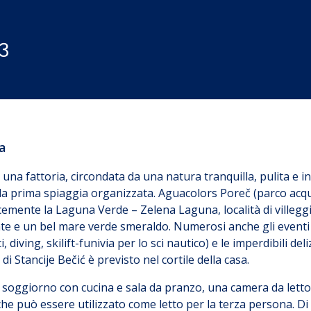
3
a
 una fattoria, circondata da una natura tranquilla, pulita e i
alla prima spiaggia organizzata. Aguacolors Poreč (parco acquat
cemente la Laguna Verde – Zelena Laguna, località di villegg
ate e un bel mare verde smeraldo. Numerosi anche gli eventi est
i, diving, skilift-funivia per lo sci nautico) e le imperdibili d
di Stancije Bečić è previsto nel cortile della casa.
n soggiorno con cucina e sala da pranzo, una camera da lett
 può essere utilizzato come letto per la terza persona. Di fr