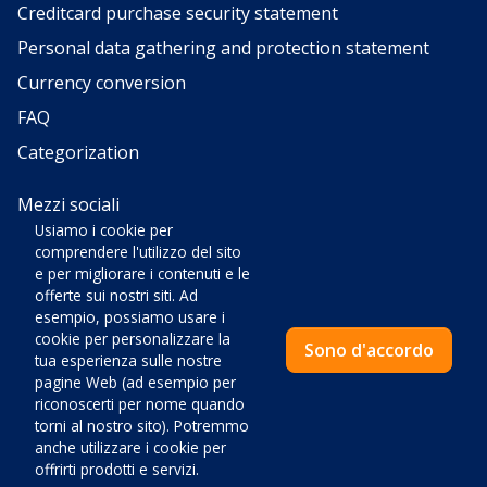
Creditcard purchase security statement
Personal data gathering and protection statement
Currency conversion
FAQ
Categorization
Mezzi sociali
Usiamo i cookie per
comprendere l'utilizzo del sito
e per migliorare i contenuti e le
offerte sui nostri siti. Ad
esempio, possiamo usare i
VELOX d.o.o., agenzia di viaggi za turizam, ugostiteljstvo,
cookie per personalizzare la
Sono d'accordo
trgovinu, turistička agencija, Mate Vlašića 1, 52440 Poreč • OIB:
tua esperienza sulle nostre
HR52604029065 • ID COD: HR-AB-52-040033726 • Ovlaštena
pagine Web (ad esempio per
osoba: Ivan Antolović, direktor • Temeljni kapital 2.660,00 euro •
riconoscerti per nome quando
Nadležno tijelo: Trgovački sud u Pazinu • Mail:
info@velox-
torni al nostro sito). Potremmo
tours.com
anche utilizzare i cookie per
Website by
NeoLab
offrirti prodotti e servizi.