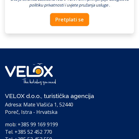
politiku privatnosti
i
uvjete pružanja usluge
.
Pretplati se
VELOX d.o.o., turistička agencija
Adresa: Mate Vlašića 1, 52440
Poreč, Istra - Hrvatska
mob:
+385 99 169 9199
Tel.
+385 52 452 770