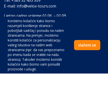
Tel.
+385 52 453 559
E-mail:
info@velox-tours.com
Ljetno radno vrijeme 01.06. – 01.09.
Koristimo kolačiće kako bismo
Pon - Ned 08:00 - 18:00
razumjeli korištenje stranice i
poboljšali sadržaj i ponudu na našim
Zimsko radno vrijeme 01.09. – 01.06.
stranicama. Na primjer, možemo
Pon - Pet 08:00 - 15:00
koristiti kolačiće za personalizaciju
slažem se
vašeg iskustva na našim web
stranicama (npr. da vas prepoznamo
Smještaj
po imenu kada se vratite na našu
stranicu). Također možemo koristiti
Posebna ponuda smještaja
kolačiće kako bismo vam ponudili
proizvode i usluge.
Apartmani
Apartmani uz more
Apartmani kućni ljubimci
Jednosobni apartmani
Cijena:
Vile i apartmani s bazenom