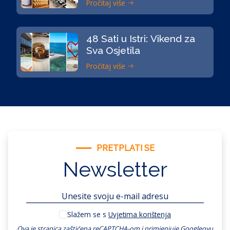
Pročitaj više
48 Sati u Istri: Vikend za
Sva Osjetila
Pročitaj više
PRETPLATI SE
Newsletter
Slažem se s
Uvjetima korištenja
Ova je stranica zaštićena reCAPTCHA-om i primjenjuje
Googleovu