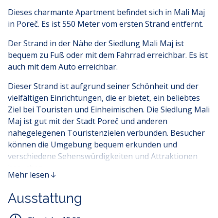
Dieses charmante Apartment befindet sich in Mali Maj
in Poreč. Es ist 550 Meter vom ersten Strand entfernt.
Der Strand in der Nähe der Siedlung Mali Maj ist
bequem zu Fuß oder mit dem Fahrrad erreichbar. Es ist
auch mit dem Auto erreichbar.
Dieser Strand ist aufgrund seiner Schönheit und der
vielfältigen Einrichtungen, die er bietet, ein beliebtes
Ziel bei Touristen und Einheimischen. Die Siedlung Mali
Maj ist gut mit der Stadt Poreč und anderen
nahegelegenen Touristenzielen verbunden. Besucher
können die Umgebung bequem erkunden und
verschiedene Sehenswürdigkeiten und Attraktionen
besuchen.
Mehr lesen
Der Ferienort Mali Maj bietet eine ideale Kombination
Ausstattung
aus friedlichem Küstenleben, wunderschönen Stränden
und einer Vielzahl von Einrichtungen, die den