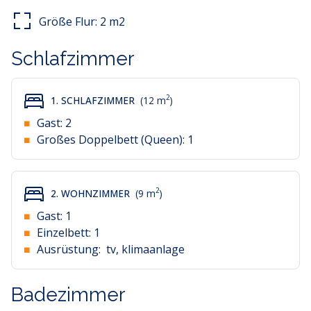
kann.
Größe Flur:
2
m2
Im Mietpreis des Apartments sind folgende Leistungen
enthalten: Bettwäsche, Handtücher, Klimaanlage
Schlafzimmer
(Kühlung und Heizung) und Waschmaschine.
2
1. SCHLAFZIMMER
(12 m
)
Gast:
2
Großes Doppelbett (Queen):
1
2
2. WOHNZIMMER
(9 m
)
Gast:
1
Einzelbett:
1
Ausrüstung:
tv, klimaanlage
Badezimmer