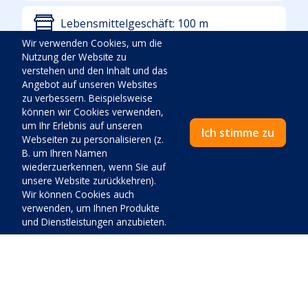
Lebensmittelgeschäft:
100
m
Wir verwenden Cookies, um die
Nutzung der Website zu
Erste Hilfe:
3100
m
verstehen und den Inhalt und das
Angebot auf unseren Websites
zu verbessern. Beispielsweise
Tankstelle:
1900
m
können wir Cookies verwenden,
um Ihr Erlebnis auf unseren
Ich stimme zu
Webseiten zu personalisieren (z.
Flughafen:
60100
m
B. um Ihren Namen
wiederzuerkennen, wenn Sie auf
unsere Website zurückkehren).
Poststation:
3400
m
Wir können Cookies auch
verwenden, um Ihnen Produkte
Restaurant:
650
m
und Dienstleistungen anzubieten.
Diskothek:
6400
m
Sportzentrum:
3400
m