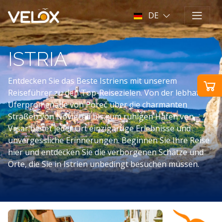
DE
ISTRIA
Entdecken Sie das Beste Istriens mit unserem
Reiseführer zu den Top-Reisezielen. Von der lebhaften
Uferpromenade von Poreč über die charmanten
Straßen von Novigrad bis zum ruhigen Hafen von
Vrsar bietet jeder Ort einzigartige Erlebnisse und
unvergessliche Erinnerungen. Beginnen Sie Ihre Reise
hier und entdecken Sie die verborgenen Schätze und
Orte, die Sie in Istrien unbedingt besuchen müssen.