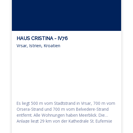
HAUS CRISTINA - IV76
Vrsar, Istrien, Kroatien
P
Es liegt 500 m vom Stadtstrand in Vrsar, 700 m vom
D
Orsera-Strand und 700 m vom Belvedere-Strand
v
entfernt. Alle Wohnungen haben Meerblick. Die
A
Anlage liegt 29 km von der Kathedrale St. Eufemije
a
in Rovinj, 38 km vom Aquapark Istralandia und 7,5
S
km vom Aquapark Aquacolours Poreč entfernt. Die
Z