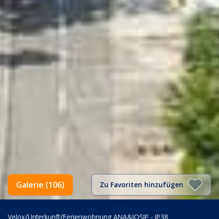
Galerie (106)
Zu Favoriten hinzufügen
/
/
Velox
Unterkunft
Ferienwohnung ANA&JOSIP - IP38