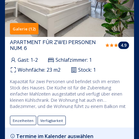
Galerie (12)
APARTMENT FÜR ZWEI PERSONEN
4.9
NUM. 6
Gast:
1-2
Schlafzimmer:
1
Wohnfäche:
23
m2
Stock:
1
Kapazität für zwei Personen und befindet sich im ersten
Stock des Hauses. Die Küche ist für die Zubereitung
einfacher Mahlzeiten ausgestattet und verfügt über einen
kleinen Kühlschrank. Die Wohnung hat auch ein
Badezimmer, und die Wohnung führt zu einem Balkon mit
einem Sofa. Das Apartment ist klimatisiert und verfügt über
einen Flachbild-TV. Der Wohnungsmietpreis beinhaltet die
Einzelheiten
Verfügbarkeit
Nutzung von: Bettwäsche, Handtücher, WLAN und
Parkplätze innerhalb des Gebäudes.
Termine im Kalender auswählen