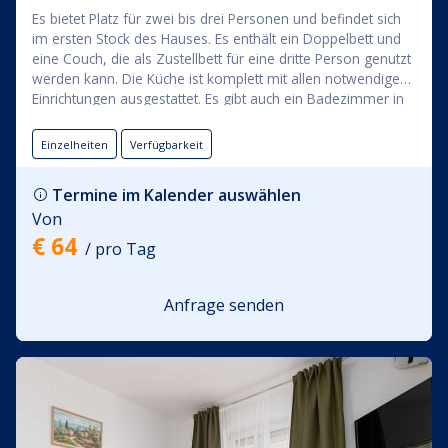
Es bietet Platz für zwei bis drei Personen und befindet sich
im ersten Stock des Hauses. Es enthält ein Doppelbett und
eine Couch, die als Zustellbett für eine dritte Person genutzt
werden kann. Die Küche ist komplett mit allen notwendigen
Einrichtungen ausgestattet. Es gibt auch ein Badezimmer in
der Wohnung und die Wohnung öffnet sich auf einen
geräumigen Balkon mit einem Sofa, der den Rasen
Einzelheiten
Verfügbarkeit
überblickt. Das Apartment ist klimatisiert und verfügt über
einen Flachbild-TV. Im Apartmentmietpreis ist die Nutzung
Termine im Kalender auswählen
von Bettwäsche, Handtüchern, WLAN und Parkplätzen im
Von
Gebäude inbegriffen.
€ 64
/ pro Tag
Anfrage senden