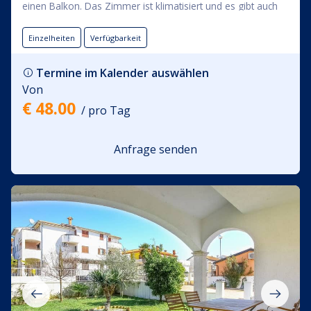
einen Balkon. Das Zimmer ist klimatisiert und es gibt auch
einen Flachbild-TV im Zimmer. Der Zimmermietpreis
beinhaltet die Nutzung von: Bettwäsche, Handtücher, WLAN
Einzelheiten
Verfügbarkeit
und bewachter Parkplatz innerhalb der Anlage.
Termine im Kalender auswählen
Von
€ 48.00
/ pro Tag
Anfrage senden