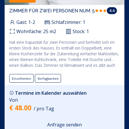
4.4
ZIMMER FÜR ZWEI PERSONEN NUM. 5
Gast:
1-2
Schlafzimmer:
1
Wohnfäche:
25
m2
Stock:
1
Hat eine Kapazität für zwei Personen und befindet sich im
ersten Stock des Hauses. Es enthält ein Doppelbett, eine
kleine Küchenzeile für die Zubereitung einfacher Mahlzeiten,
einen kleinen Kühlschrank, eine Toilette mit Dusche und
einen Balkon. Das Zimmer ist klimatisiert und es gibt auch
einen Flachbild-TV im Zimmer. Der Zimmermietpreis
beinhaltet die Nutzung von: Bettwäsche, Handtücher, WLAN
Einzelheiten
Verfügbarkeit
und bewachter Parkplatz innerhalb der Anlage.
Termine im Kalender auswählen
Von
€ 48.00
/ pro Tag
Anfrage senden