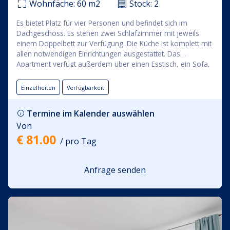
Wohnfäche:
60
m2
Stock:
2
Es bietet Platz für vier Personen und befindet sich im
Dachgeschoss. Es stehen zwei Schlafzimmer mit jeweils
einem Doppelbett zur Verfügung. Die Küche ist komplett mit
allen notwendigen Einrichtungen ausgestattet.
Das
Apartment verfügt außerdem über einen Esstisch, ein Sofa,
einen Flachbild-TV und ein Badezimmer. Vom Wohnzimmer
aus hat man Zugang zur Terrasse. Die Wohnung ist
Einzelheiten
Verfügbarkeit
klimatisiert. Im Apartmentmietpreis ist die Nutzung von
Bettwäsche, Handtüchern, WLAN und Parkplätzen innerhalb
Termine im Kalender auswählen
der Anlage inbegriffen.
Von
€ 81.00
/ pro Tag
Anfrage senden