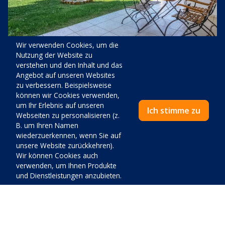
Wir verwenden Cookies, um die
Galerie (16)
Nutzung der Website zu
verstehen und den Inhalt und das
FERIENWOHNUNG FÜR DREI
Angebot auf unseren Websites
4.9
PERSONEN A2 FIX 1
zu verbessern. Beispielsweise
können wir Cookies verwenden,
Gast:
1-3
Schlafzimmer:
1
um Ihr Erlebnis auf unseren
Ich stimme zu
Webseiten zu personalisieren (z.
Wohnfäche:
45
m2
B. um Ihren Namen
wiederzuerkennen, wenn Sie auf
Kapaciteta je za dvije do tri osobe te se nalazi se u
unsere Website zurückkehren).
prizemlju kuće. Sadrži jedan bračni krevet, te kauč koji
Wir können Cookies auch
može poslužiti kao pomoćni ležaj za treću osobu. Kuhinja je
verwenden, um Ihnen Produkte
potpuno opremljena sa svim potrebnim sadržajima. U
und Dienstleistungen anzubieten.
apartmanu se nalazi također i kupaona, te se iz apartmana
izlazi na prostranu terasu sa sjedećom garniturom koji ima
pogled na travnjak. Apartman je klimatiziran, te raspolaže i
Einzelheiten
Verfügbarkeit
s TV-om ravnog ekrana. U cijenu najma apartmana
uključeno je korištenje: posteljine, ručnika, Wi-Fi-a, te je