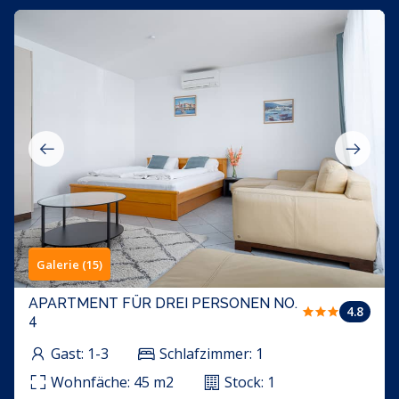
Galerie (15)
APARTMENT FÜR DREI PERSONEN NO.
4.8
4
Gast:
1-3
Schlafzimmer:
1
Wohnfäche:
45
m2
Stock:
1