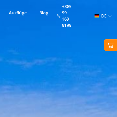
+385
Ausflüge
Blog
99
DE
169
9199