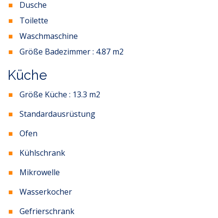
Dusche
Wandern
und
Trekking
auf markierten Wegen von
Toilette
Risnjak und umliegenden Gipfeln
Waschmaschine
Radfahren
- Mountainbike-Routen durch Wälder und
Größe Badezimmer :
4.87
m2
Wiesen
Küche
Langlaufen
auf Winterloipen rund um Lokve
Größe Küche :
13.3
m2
Alpines Skifahren
in Platak
Standardausrüstung
Angeln am Lokvarsko-See
(Forelle, Karpfen)
Ofen
Kajakfahren
und
Rudern
am Bajer-See
Kühlschrank
Felsklettern
in der Kamačnik-Schlucht
Mikrowelle
Jagd
in reichen Jagdrevieren (mit Genehmigung)
Wasserkocher
Nordic Walking
auf sauberen Bergpfaden
Gefrierschrank
Fotosafari
- Bären, Luchse, Hirsche in natürlichem