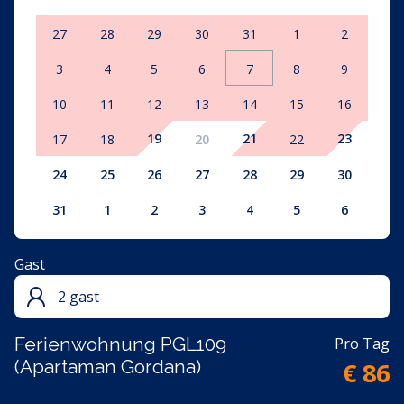
täglichen Mahlzeiten problemlos zubereiten lassen.
27
28
29
30
31
1
2
Die Ferienwohnung vereint Komfort und Natur und
sorgt für einen sorgenfreien und angenehmen
3
4
5
6
7
8
9
Aufenthalt.
10
11
12
13
14
15
16
Buchen Sie Ihren Urlaub und genießen Sie die perfekte
Kombination aus Komfort, Privatsphäre und Natur –
19
21
23
17
18
20
22
die ideale Unterkunft für Ihren nächsten Urlaub.
24
25
26
27
28
29
30
31
1
2
3
4
5
6
Gast
2 gast
Ferienwohnung PGL109
Pro Tag
(Apartaman Gordana)
€ 86