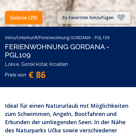
Galerie (29)
Zu Favoriten hinzufügen
/
/
Velox
Unterkunft
Ferienwohnung GORDANA - PGL109
FERIENWOHNUNG GORDANA -
PGL109
Lokve, Gorski kotar, Kroatien
€ 86
Preis von
Ideal für einen Natururlaub mit Möglichkeiten
zum Schwimmen, Angeln, Bootfahren und
Erkunden der umliegenden Seen. In der Nähe
des Naturparks Učka sowie verschiedener