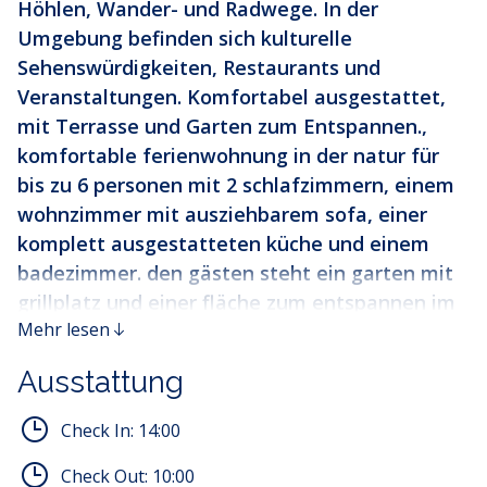
Höhlen, Wander- und Radwege. In der
Umgebung befinden sich kulturelle
Sehenswürdigkeiten, Restaurants und
Veranstaltungen. Komfortabel ausgestattet,
mit Terrasse und Garten zum Entspannen.,
komfortable ferienwohnung in der natur für
bis zu 6 personen mit 2 schlafzimmern, einem
wohnzimmer mit ausziehbarem sofa, einer
komplett ausgestatteten küche und einem
badezimmer. den gästen steht ein garten mit
grillplatz und einer fläche zum entspannen im
Mehr lesen
freien zur verfügung – ideal für familien und
freunde.
Ausstattung
Apartment GORDANA - Oase der Ruhe im Herzen
Check In:
14:00
von Gorski Kotar
Willkommen im Apartment GORDANA, einem perfekten
Check Out:
10:00