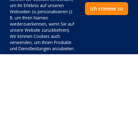
um Ihr Erlebnis auf unseren
Ich stimme zu
Webseiten zu personalisieren (z.
B. um Ihren Namen
wiederzuerkennen, wenn Sie auf
Entfernungen
unsere Website zurückkehren).
Wir können Cookies auch
verwenden, um Ihnen Produkte
Zentrum:
200
m
und Dienstleistungen anzubieten.
Lebensmittelgeschäft:
500
m
Erste Hilfe:
12000
m
Preis:
Tankstelle:
12000
m
Schließen
Zahle jetzt
Flughafen:
60000
m
Poststation:
12000
m