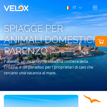
IT
SPIAGGE PER
ANIMALI DOMESTICI A
PARENZO
Parenzo, un'incantevole cittadina costiera della
Croazia, è un paradiso per i proprietari di cani che
cercano una vacanza al mare.