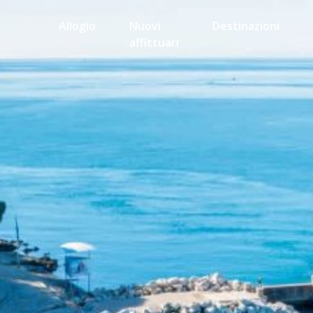
Allogio
Nuovi
Destinazioni
affittuari