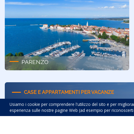
PARENZO
CASE E APPARTAMENTI PER VACANZE
Case e appartamenti 
Usiamo i cookie per comprendere l'utilizzo del sito e per migliorar
esperienza sulle nostre pagine Web (ad esempio per riconoscerti pe
Che tu stia sognando spiagge assolate, città storiche 
alla nostra offerta di case e appartamenti per vacanze i