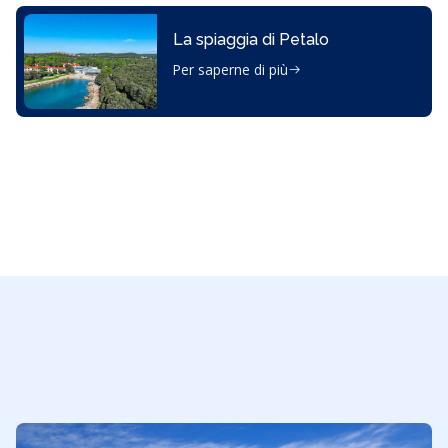
La spiaggia di Petalo
Per saperne di più