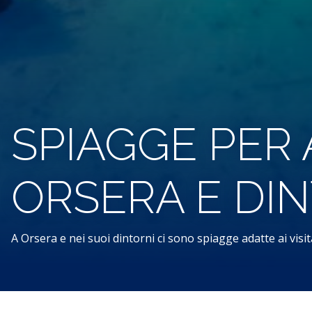
SPIAGGE PER 
ORSERA E DI
A Orsera e nei suoi dintorni ci sono spiagge adatte ai visit