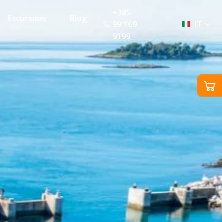
+385
Escursioni
Blog
99 169
IT
9199