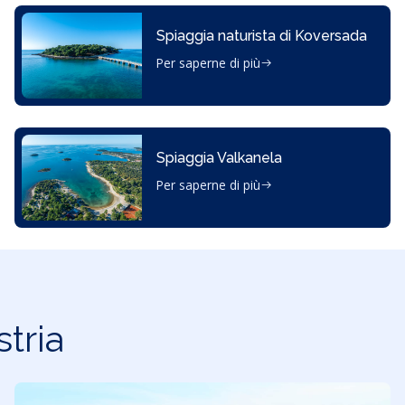
Spiaggia naturista di Koversada
Per saperne di più
Spiaggia Valkanela
Per saperne di più
stria