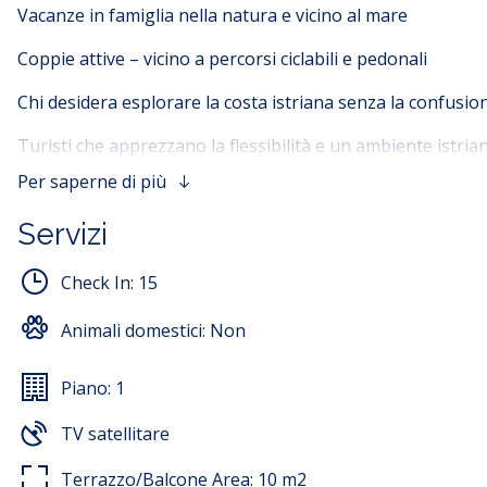
Vacanze in famiglia nella natura e vicino al mare
Coppie attive – vicino a percorsi ciclabili e pedonali
Chi desidera esplorare la costa istriana senza la confusion
Turisti che apprezzano la flessibilità e un ambiente istria
Per saperne di più
Prenotate oggi stesso e godetevi una vacanza indimenticabil
Servizi
L'appartamento può ospitare da due a tre persone (2–3).
matrimoniale e un bagno. Il soggiorno dispone di un diva
Check In:
15
Il prezzo di affitto include l'uso di lenzuola, asciugamani,
Animali domestici:
Non
Piano:
1
TV satellitare
Terrazzo/Balcone Area:
10
m2