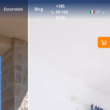
+385
Escursioni
Blog
99 169
IT
9199