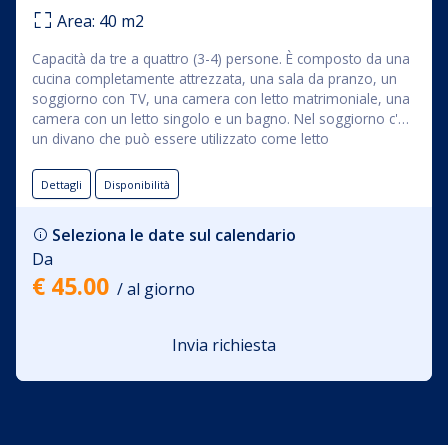
Area:
40
m2
Capacità da tre a quattro (3-4) persone. È composto da una
cucina completamente attrezzata, una sala da pranzo, un
soggiorno con TV, una camera con letto matrimoniale, una
camera con un letto singolo e un bagno. Nel soggiorno c'è
un divano che può essere utilizzato come letto
supplementare. Dalla sala da pranzo si accede ad una
terrazza coperta dove si trova una zona salotto. Nel prezzo
Dettagli
Disponibilità
di affitto dell'appartamento è compreso l'uso di: biancheria
da letto, asciugamani, Wi-Fi e aria condizionata.
Seleziona le date sul calendario
Da
€ 45.00
/ al giorno
Invia richiesta