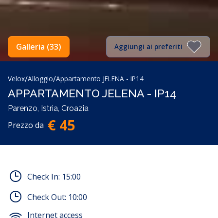
Galleria (33)
Aggiungi ai preferiti
/
/
Velox
Alloggio
Appartamento JELENA - IP14
APPARTAMENTO JELENA - IP14
Parenzo, Istria, Croazia
€ 45
Prezzo da
Check In:
15:00
Check Out:
10:00
Internet access