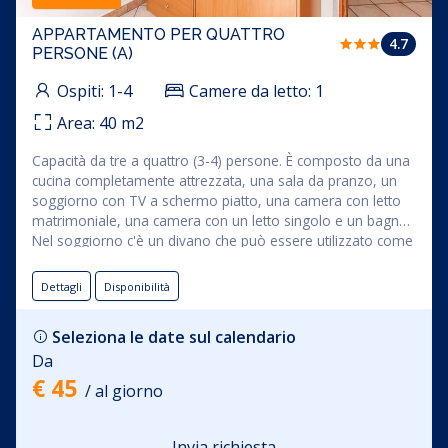
APPARTAMENTO PER QUATTRO
4.7
PERSONE (A)
Ospiti:
1-4
Camere da letto:
1
Area:
40
m2
Capacità da tre a quattro (3-4) persone. È composto da una
cucina completamente attrezzata, una sala da pranzo, un
soggiorno con TV a schermo piatto, una camera con letto
matrimoniale, una camera con un letto singolo e un bagno.
Nel soggiorno c'è un divano che può essere utilizzato come
letto supplementare. Dalla sala da pranzo si accede ad una
terrazza coperta dove si trova una zona salotto. Nel prezzo
Dettagli
Disponibilità
di affitto dell'appartamento è compreso l'uso di: biancheria
da letto, asciugamani, Wi-Fi e aria condizionata.
Seleziona le date sul calendario
Da
€ 45
/ al giorno
Invia richiesta