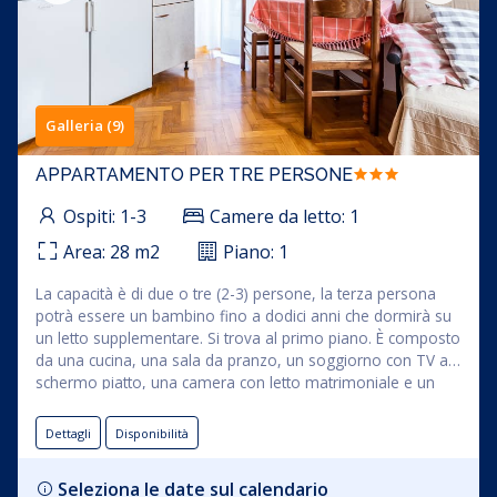
Galleria (9)
APPARTAMENTO PER TRE PERSONE
Ospiti:
1-3
Camere da letto:
1
Area:
28
m2
Piano:
1
La capacità è di due o tre (2-3) persone, la terza persona
potrà essere un bambino fino a dodici anni che dormirà su
un letto supplementare. Si trova al primo piano. È composto
da una cucina, una sala da pranzo, un soggiorno con TV a
schermo piatto, una camera con letto matrimoniale e un
bagno. Nel soggiorno c'è un divano che può essere
utilizzato come letto supplementare. Dal soggiorno si
Dettagli
Disponibilità
accede al terrazzo dove si trova una zona salotto. Nel
prezzo di affitto dell'appartamento è compreso l'uso di:
Seleziona le date sul calendario
biancheria da letto, asciugamani, Wi-Fi e aria condizionata.