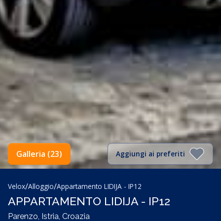
Galleria (23)
Aggiungi ai preferiti
/
/
Velox
Alloggio
Appartamento LIDIJA - IP12
APPARTAMENTO LIDIJA - IP12
Parenzo, Istria, Croazia