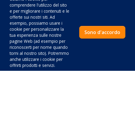
comprendere l'utilizzo del sito
Ristorante:
1100
m
e per migliorare i contenuti e le
offerte sui nostri siti. Ad
esempio, possiamo usare i
Discoteca:
4100
m
cookie per personalizzare la
Sono d'accordo
tua esperienza sulle nostre
pagine Web (ad esempio per
Centro sportivo:
1100
m
riconoscerti per nome quando
torni al nostro sito). Potremmo
Mare:
1500
m
anche utilizzare i cookie per
offrirti prodotti e servizi.
Ulteriori informazioni sulla posizione
In un villaggio turistico
Prezzo:
Rumore:
Scarso
Alloggio circondato dal verde:
Medio
Vicino
Paga adesso
Accesso in auto