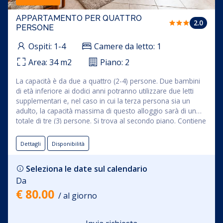
APPARTAMENTO PER QUATTRO
2.0
PERSONE
Ospiti:
1-4
Camere da letto:
1
Area:
34
m2
Piano:
2
La capacità è da due a quattro (2-4) persone. Due bambini
di età inferiore ai dodici anni potranno utilizzare due letti
supplementari e, nel caso in cui la terza persona sia un
adulto, la capacità massima di questo alloggio sarà di un
totale di tre (3) persone. Si trova al secondo piano. Contiene
una cucina completamente attrezzata, una sala da pranzo,
un soggiorno con TV, una camera con letto matrimoniale e
Dettagli
Disponibilità
un bagno.
Nel soggiorno c'è un divano che può essere
utilizzato come letto supplementare per una o due (1-2)
Seleziona le date sul calendario
persone. Dal soggiorno si accede al terrazzo dove si trova
Da
una zona salotto.
Nel prezzo di affitto dell'appartamento è
compreso l'uso di: biancheria da letto, asciugamani, Wi-Fi e
€ 80.00
/ al giorno
aria condizionata.