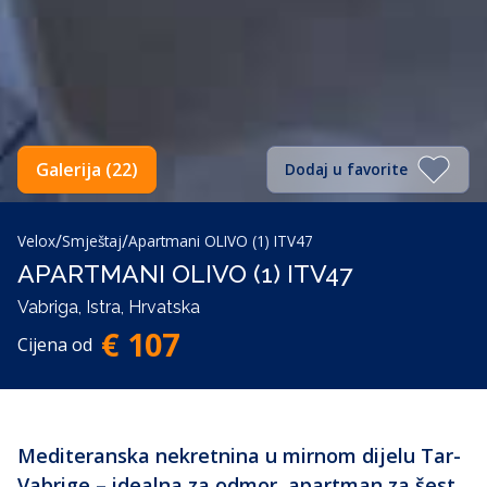
Galerija (22)
Dodaj u favorite
/
/
Velox
Smještaj
Apartmani OLIVO (1) ITV47
APARTMANI OLIVO (1) ITV47
Vabriga, Istra, Hrvatska
€ 107
Cijena od
Mediteranska nekretnina u mirnom dijelu Tar-
Vabrige – idealna za odmor, apartman za šest