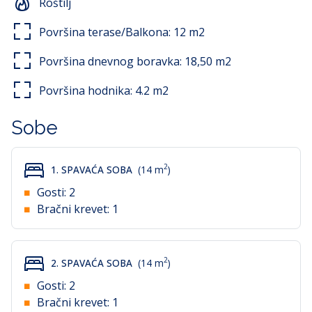
Roštilj
U cijenu najma uključeno je korištenje posteljine,
ručnika, Wi-Fi-ja i klima uređaja. Privatni parking za
Površina terase/Balkona:
12
m2
jedno vozilo osiguran je ispred objekta.
Površina dnevnog boravka:
18,50
m2
Površina hodnika:
4.2
m2
Sobe
2
1. SPAVAĆA SOBA
(14 m
)
Gosti:
2
Bračni krevet:
1
2
2. SPAVAĆA SOBA
(14 m
)
Gosti:
2
Bračni krevet:
1