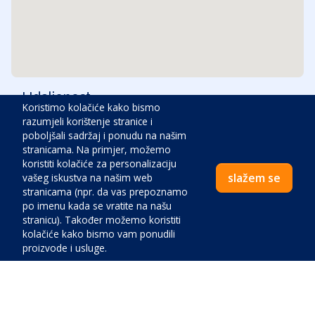
Udaljenost
Koristimo kolačiće kako bismo
razumjeli korištenje stranice i
Centar:
800
m
poboljšali sadržaj i ponudu na našim
stranicama. Na primjer, možemo
koristiti kolačiće za personalizaciju
Plaža:
500
m
slažem se
vašeg iskustva na našim web
stranicama (npr. da vas prepoznamo
po imenu kada se vratite na našu
Hitna pomoć:
5000
m
stranicu). Također možemo koristiti
kolačiće kako bismo vam ponudili
proizvode i usluge.
Benzinska pumpa:
1000
m
Zračna luka:
65000
m