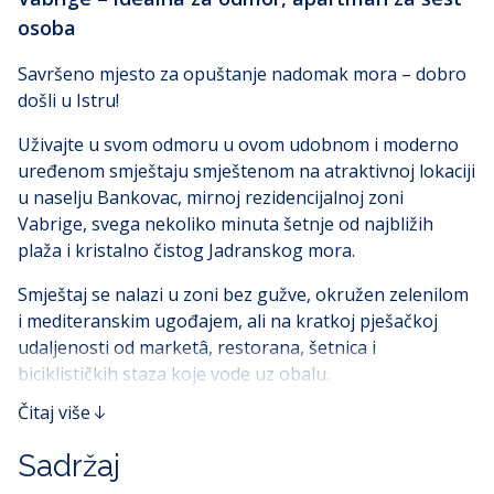
osoba
Savršeno mjesto za opuštanje nadomak mora – dobro
došli u Istru!
Uživajte u svom odmoru u ovom udobnom i moderno
uređenom smještaju smještenom na atraktivnoj lokaciji
u naselju Bankovac, mirnoj rezidencijalnoj zoni
Vabrige, svega nekoliko minuta šetnje od najbližih
plaža i kristalno čistog Jadranskog mora.
Smještaj se nalazi u zoni bez gužve, okružen zelenilom
i mediteranskim ugođajem, ali na kratkoj pješačkoj
udaljenosti od marketâ, restorana, šetnica i
biciklističkih staza koje vode uz obalu.
Čitaj više
Ovo mjesto idealno je za goste koji žele kombinirati mir
i udobnost s blizinom svih sadržaja.
Sadržaj