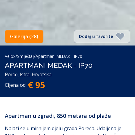
Galerija (28)
Dodaj u favorite
/
/
Velox
Smještaj
Apartmani MEDAK - IP70
APARTMANI MEDAK - IP70
Poreč, Istra, Hrvatska
€ 95
Cijena od
Apartman u zgradi, 850 metara od plaže
Nalazi se u mirnijem djelu grada Poreča. Udaljena je