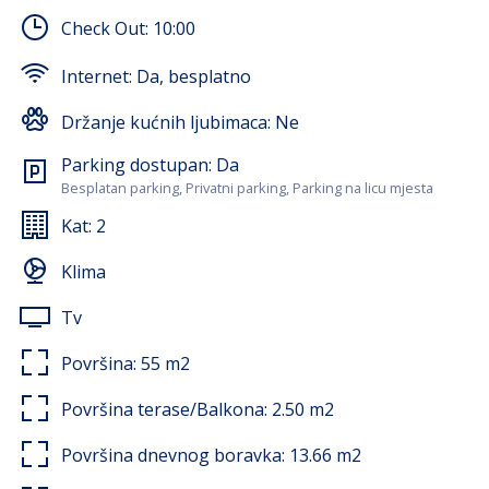
posteljine, ručnika, Wi-fi-a, te klime.
Check Out:
10:00
Internet:
Da, besplatno
Držanje kućnih ljubimaca:
Ne
Parking dostupan:
Da
Besplatan parking, Privatni parking, Parking na licu mjesta
Kat:
2
Klima
Tv
Površina:
55
m2
Površina terase/Balkona:
2.50
m2
Površina dnevnog boravka:
13.66
m2