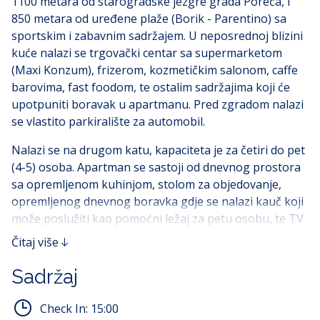
1100 metara od starogradske jezgre grada Poreča, i
850 metara od uređene plaže (Borik - Parentino) sa
sportskim i zabavnim sadržajem. U neposrednoj blizini
kuće nalazi se trgovački centar sa supermarketom
(Maxi Konzum), frizerom, kozmetičkim salonom, caffe
barovima, fast foodom, te ostalim sadržajima koji će
upotpuniti boravak u apartmanu. Pred zgradom nalazi
se vlastito parkiralište za automobil.
Nalazi se na drugom katu, kapaciteta je za četiri do pet
(4-5) osoba. Apartman se sastoji od dnevnog prostora
sa opremljenom kuhinjom, stolom za objedovanje,
opremljenog dnevnog boravka gdje se nalazi kauč koji
može poslužiti kao pomoćni ležaj za petu osobu, te TV
ravnog ekrana. Apartman na raspolaganju ima dvije
Čitaj više
spavaće sobe s bračnim krevetom, te kupaonu s
perilicom rublja. Terasa pruža ugodan pogled na grad
Sadržaj
gdje se nalazi stol i stolice za sjedenje. U cijenu najma
apartmana uključeno je korištenje: perilice rublja,
Check In:
15:00