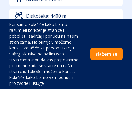
Diskoteka:
4400
m
Koristimo kolačiće kako bismo
razumjeli korištenje stranice i
Sportski centar:
1300
m
poboljšali sadržaj i ponudu na našim
stranicama. Na primjer, možemo
koristiti kolačiće za personalizaciju
More:
850
m
slažem se
vašeg iskustva na našim web
stranicama (npr. da vas prepoznamo
po imenu kada se vratite na našu
stranicu). Također možemo koristiti
Dodatne informacije o lokaciji
kolačiće kako bismo vam ponudili
proizvode i usluge.
U turističkom mjestu
U naseljenom mjestu
Mirno mjesto
Buka:
Nisko
Cijena:
Zelenilo:
Nema
Pristup autom