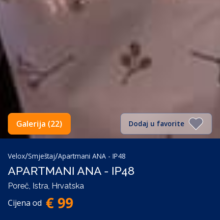
Galerija (22)
Dodaj u favorite
/
/
Velox
Smještaj
Apartmani ANA - IP48
APARTMANI ANA - IP48
Poreč, Istra, Hrvatska
€ 99
Cijena od