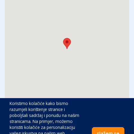
Koristimo kolačiće kako bismo
razumjeli korištenje stranice i
poboljšali sadržaj i ponudu na našim
Udaljenost
stranicama. Na primjer, možemo
koristiti kolačiće za personalizaciju
Centar:
1200
m
slažem se
vašeg iskustva na našim web