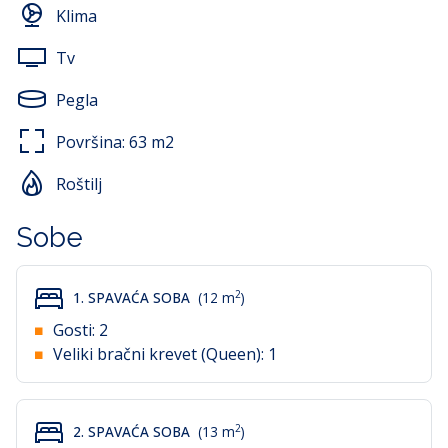
posteljine, ručnika, WiFi-a, grila, te klime.
Klima
Postoji mogućnost korištenja perilice rublja s ostalim
Tv
gostima.
Pegla
U ovom apartmanu dozvoljen je boravak kućnim
ljubimcima (1) bez nadoplate.
Površina:
63
m2
Roštilj
Sobe
2
1. SPAVAĆA SOBA
(12 m
)
Gosti:
2
Veliki bračni krevet (Queen):
1
2
2. SPAVAĆA SOBA
(13 m
)