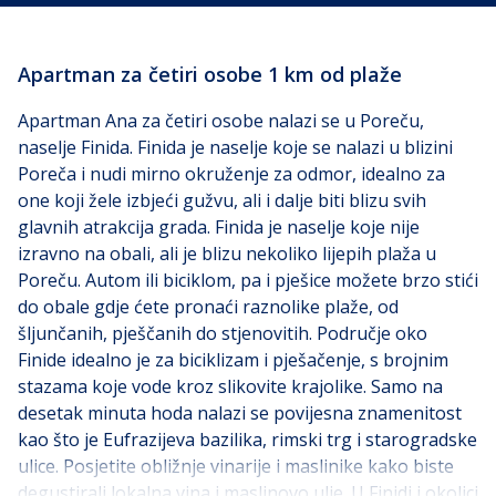
Apartman za četiri osobe 1 km od plaže
Apartman Ana za četiri osobe nalazi se u Poreču,
naselje Finida. Finida je naselje koje se nalazi u blizini
Poreča i nudi mirno okruženje za odmor, idealno za
one koji žele izbjeći gužvu, ali i dalje biti blizu svih
glavnih atrakcija grada. Finida je naselje koje nije
izravno na obali, ali je blizu nekoliko lijepih plaža u
Poreču. Autom ili biciklom, pa i pješice možete brzo stići
do obale gdje ćete pronaći raznolike plaže, od
šljunčanih, pješčanih do stjenovitih. Područje oko
Finide idealno je za biciklizam i pješačenje, s brojnim
stazama koje vode kroz slikovite krajolike. Samo na
desetak minuta hoda nalazi se povijesna znamenitost
kao što je Eufrazijeva bazilika, rimski trg i starogradske
ulice. Posjetite obližnje vinarije i maslinike kako biste
degustirali lokalna vina i maslinovo ulje. U Finidi i okolici