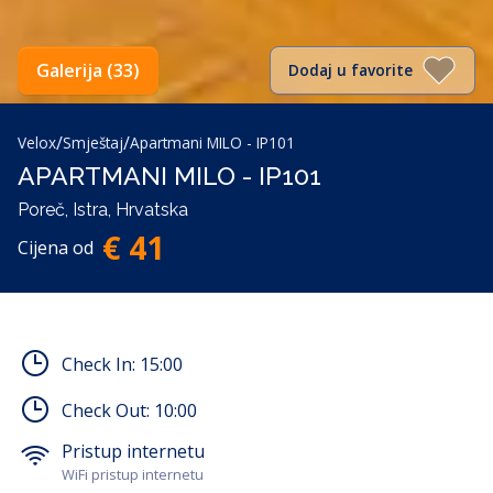
Galerija (33)
Dodaj u favorite
/
/
Velox
Smještaj
Apartmani MILO - IP101
APARTMANI MILO - IP101
Poreč, Istra, Hrvatska
€ 41
Cijena od
Check In:
15:00
Check Out:
10:00
Pristup internetu
WiFi pristup internetu