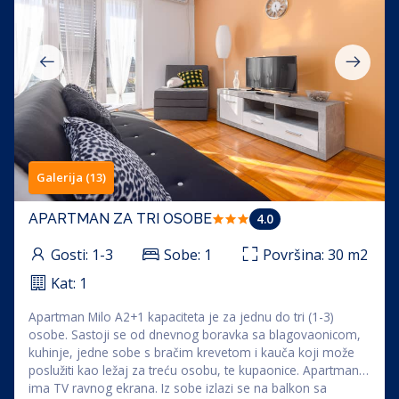
Galerija (13)
4.0
APARTMAN ZA TRI OSOBE
Gosti:
1-3
Sobe:
1
Površina:
30
m2
Kat:
1
Apartman Milo A2+1 kapaciteta je za jednu do tri (1-3)
osobe. Sastoji se od dnevnog boravka sa blagovaonicom,
kuhinje, jedne sobe s bračim krevetom i kauča koji može
poslužiti kao ležaj za treću osobu, te kupaonice. Apartman
ima TV ravnog ekrana. Iz sobe izlazi se na balkon sa