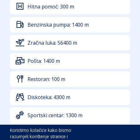
Hitna pomoć:
300
m
Benzinska pumpa:
1400
m
Zračna luka:
56400
m
Pošta:
1400
m
Restoran:
100
m
Diskoteka:
4300
m
Sportski centar:
1300
m
Koristimo kolačiće kako bismo
More:
800
m
razumjeli korištenje stranice i