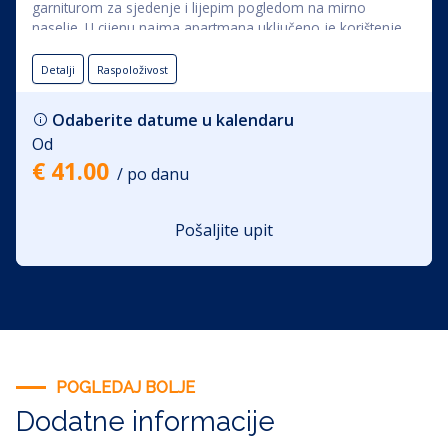
garniturom za sjedenje i lijepim pogledom na mirno
naselje. U cijenu najma apartmana uključeno je korištenje
posteljine, ručnika, Wi-fi-a, te klime.
Detalji
Raspoloživost
Odaberite datume u kalendaru
Od
€ 41.00
/ po danu
Pošaljite upit
POGLEDAJ BOLJE
Dodatne informacije