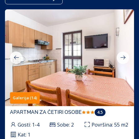
Galerija (14)
4.5
APARTMAN ZA ČETIRI OSOBE
Gosti:
1-4
Sobe:
2
Površina:
55
m2
Kat:
1