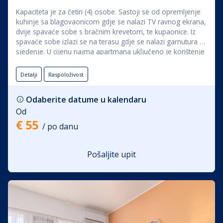
Kapaciteta je za četiri (4) osobe. Sastoji se od opremljenje
kuhinje sa blagovaonicom gdje se nalazi TV ravnog ekrana,
dvije spavaće sobe s bračnim krevetom, te kupaonice. Iz
spavaće sobe izlazi se na terasu gdje se nalazi garnutura za
sjedenje. U cijenu najma apartmana uključeno je korištenje
posteljine, ručnika, Wi-fi-a, te klime.
Detalji
Raspoloživost
Odaberite datume u kalendaru
Od
€ 55
/ po danu
Pošaljite upit