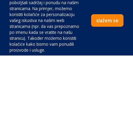
poboljšali sadržaj i ponudu na našim
stranicama. Na primjer, možemo
koristiti kolačiće za personalizaciju
Dodatne informacije o lokaciji
slažem se
vašeg iskustva na našim web
stranicama (npr. da vas prepoznamo
U turističkom mjestu
po imenu kada se vratite na našu
U naseljenom mjestu
stranicu). Također možemo koristiti
kolačiće kako bismo vam ponudili
Mirno mjesto
proizvode i usluge.
Buka:
Nisko
Zelenilo:
Srednje
Pristup autom
Cijena:
Opis najbliže plaže
Zatvoriti
Plati sada
Pijesak
Šljunak
Stijene