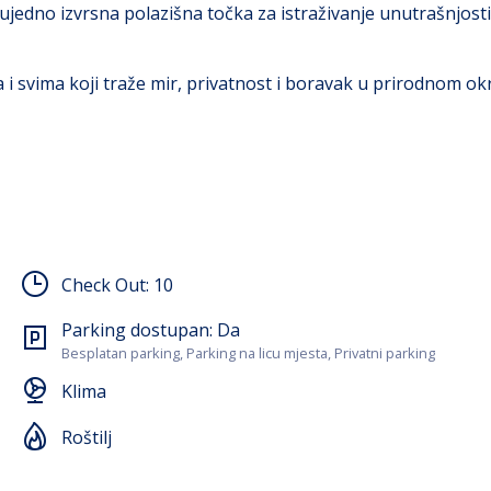
edno izvrsna polazišna točka za istraživanje unutrašnjosti 
i svima koji traže mir, privatnost i boravak u prirodnom okr
izbor za obitelji, parove ili manje grupe gostiju koji traže
ćoj atmosferi.
 opremljene bračnim krevetima, dok se u trećoj nalazi veći kr
Check Out:
10
eđajem. Gostima su na raspolaganju potpuno opremljena kuhi
 boravak također je klimatiziran, što dodatno doprinosi u
Parking dostupan:
Da
Besplatan parking, Parking na licu mjesta, Privatni parking
 opuštanje. Na terasi se nalazi roštilj na ugljen, idealan 
Klima
 sadržajima za bezbrižan boravak, uključujući klima-uređaj
Roštilj