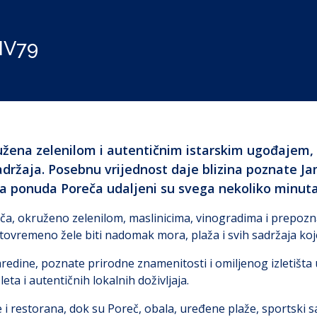
NV79
užena zelenilom i autentičnim istarskim ugođajem, 
 sadržaja. Posebnu vrijednost daje blizina poznate J
ata ponuda Poreča udaljeni su svega nekoliko minut
ča, okruženo zelenilom, maslinicima, vinogradima i prepozna
tovremeno žele biti nadomak mora, plaža i svih sadržaja koj
redine, poznate prirodne znamenitosti i omiljenog izletišta u
eta i autentičnih lokalnih doživljaja.
 i restorana, dok su Poreč, obala, uređene plaže, sportski 