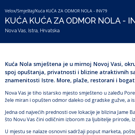
/
/
Velox
Smještaj
Kuća KUĆA ZA ODMOR NOLA - INV79
KUĆA KUĆA ZA ODMOR NOLA - I
Nova Vas, Istra, Hrvatska
Kuća Nola smještena je u mirnoj Novoj Vasi, okr
spoj opuštanja, privatnosti i blizine atraktivnih
znamenitosti Istre. More, plaže, restorani i bog
Nova Vas je tiho istarsko mjesto smješteno u zaleđu Pore
žele miran i opušten odmor daleko od gradske gužve, a is
Jedna od najvećih prednosti ove lokacije je blizina Jame Ba
što Novu Vas čini odličnim izborom za ljubitelje prirode, izl
U mjestu se nalaze osnovni sadržaji poput marketa, pošte