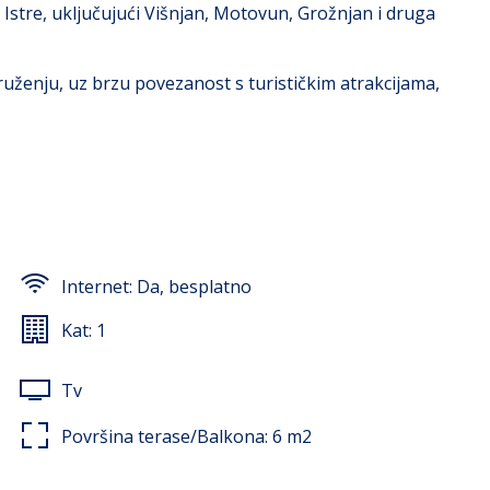
Istre, uključujući Višnjan, Motovun, Grožnjan i druga
uženju, uz brzu povezanost s turističkim atrakcijama,
 miran i opušten odmor. Smještaj se prostire na dvije
evet za jednu osobu. Jedna spavaća soba ima izlaz na terasu
Internet:
Da, besplatno
nja s pećnicom, pločom za kuhanje i mikrovalnom
godnom boravku tijekom ljetnih mjeseci.
Kat:
1
za pripremu obroka na otvorenom i uživanje u opuštenim
Tv
e, perilicu rublja, tuš-kabinu, garderobne ormare,
Površina terase/Balkona:
6
m2