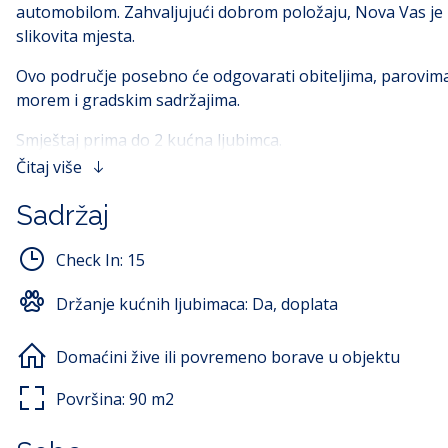
automobilom. Zahvaljujući dobrom položaju, Nova Vas je uj
slikovita mjesta.
Ovo područje posebno će odgovarati obiteljima, parovima 
morem i gradskim sadržajima.
Smještaj prima do 2 kućna ljubimca.
Čitaj više
Udobna i prostrana kuća/apartman za do 5 osoba idealan je 
etaže i nudi dovoljno prostora za ugodan boravak u doma
Sadržaj
Sastoji se od tri svijetle spavaće sobe, od kojih su dvije
Check In:
15
i klima-uređaj, a druga je također opremljena klima-ur
pećnicom, povezana s dnevnim boravkom i terasom. Dnevni
Držanje kućnih ljubimaca:
Da, doplata
Smještaj ima dvije kupaonice te ugodan vanjski prostor za
večerima.
Domaćini žive ili povremeno borave u objektu
Kuća je funkcionalno uređena i opremljena svim potrebnim
Površina:
90
m2
posteljinu i ručnike.