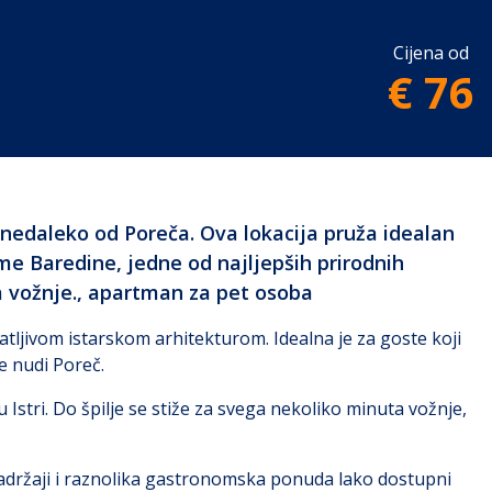
Cijena od
€ 76
nedaleko od Poreča. Ova lokacija pruža idealan
ame Baredine, jedne od najljepših prirodnih
a vožnje., apartman za pet osoba
tljivom istarskom arhitekturom. Idealna je za goste koji
e nudi Poreč.
 Istri. Do špilje se stiže za svega nekoliko minuta vožnje,
sadržaji i raznolika gastronomska ponuda lako dostupni