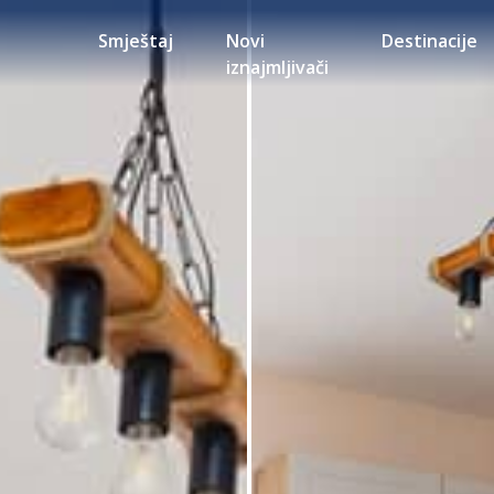
Smještaj
Novi
Destinacije
iznajmljivači