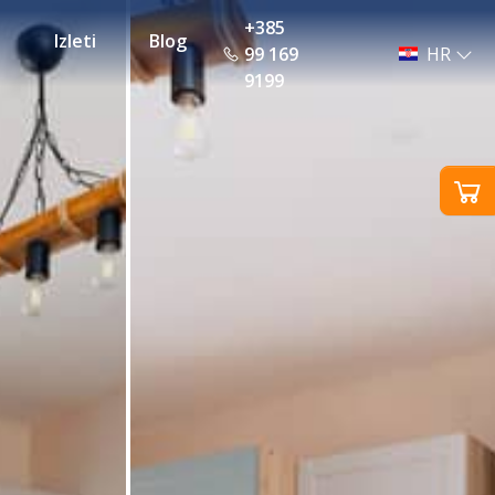
+385
Izleti
Blog
99 169
HR
9199