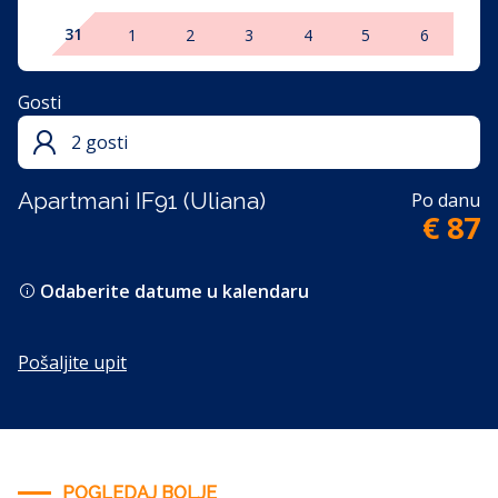
31
1
2
3
4
5
6
Gosti
2 gosti
Apartmani IF91 (Uliana)
Po danu
€ 87
Odaberite datume u kalendaru
Pošaljite upit
POGLEDAJ BOLJE