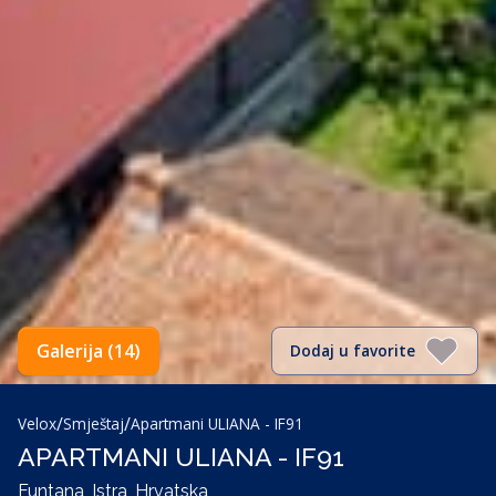
Galerija (14)
Dodaj u favorite
/
/
Velox
Smještaj
Apartmani ULIANA - IF91
APARTMANI ULIANA - IF91
Funtana, Istra, Hrvatska