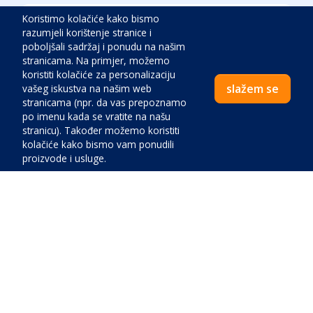
Koristimo kolačiće kako bismo
Centar:
300
m
razumjeli korištenje stranice i
poboljšali sadržaj i ponudu na našim
stranicama. Na primjer, možemo
Plaža:
150
m
koristiti kolačiće za personalizaciju
slažem se
vašeg iskustva na našim web
Market:
600
m
stranicama (npr. da vas prepoznamo
po imenu kada se vratite na našu
stranicu). Također možemo koristiti
Hitna pomoć:
8900
m
kolačiće kako bismo vam ponudili
proizvode i usluge.
Benzinska pumpa:
4500
m
Zračna luka:
54500
m
Cijena:
Pošta:
600
m
Zatvoriti
Plati sada
Restoran:
150
m