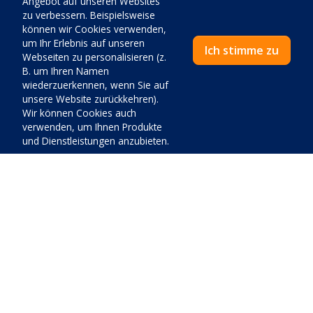
Angebot auf unseren Websites
Mo - Fr 08:00 - 15:00 Uhr
zu verbessern. Beispielsweise
können wir Cookies verwenden,
um Ihr Erlebnis auf unseren
Ich stimme zu
Webseiten zu personalisieren (z.
Unterkunft
B. um Ihren Namen
Unterkunft im Sonderangebot
wiederzuerkennen, wenn Sie auf
unsere Website zurückkehren).
Wohnungen
Wir können Cookies auch
Wohnungen am Meer
verwenden, um Ihnen Produkte
und Dienstleistungen anzubieten.
Wohnungen Haustiere
Apartments mit einem Schlafzimmer
Villen und Apartments mit Pool
Villen
Preis:
Schließen
Zahle jetzt
Favoriten
Kontakt
Über uns