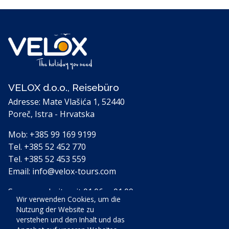
VELOX d.o.o., Reisebüro
Adresse: Mate Vlašića 1, 52440
Poreč, Istra - Hrvatska
Mob:
+385 99 169 9199
Tel.
+385 52 452 770
Tel.
+385 52 453 559
Email:
info@velox-tours.com
Sommerarbeitszeit 01.06. – 01.09.
Wir verwenden Cookies, um die
Mo - So 08:00 - 18:00 Uhr
Nutzung der Website zu
verstehen und den Inhalt und das
Winterarbeitszeit 01.09. – 01.06.