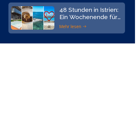
48 Stunden in Istrien:
Ein Wochenende für
alle Sinne
Mehr lesen