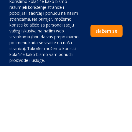
Opći uvjeti pružanja usluga smještaja
Koristimo kolačiće kako bismo
razumjeli korištenje stranice i
Sigurnost plaćanja kreditnim karticama
poboljšali sadržaj i ponudu na našim
Izjava o zaštiti i prikupljanju osobnih podataka
stranicama. Na primjer, možemo
koristiti kolačiće za personalizaciju
Izjava o konverziji valute
slažem se
vašeg iskustva na našim web
stranicama (npr. da vas prepoznamo
FAQ
po imenu kada se vratite na našu
Zahtjev za kategorizaciju
stranicu). Također možemo koristiti
kolačiće kako bismo vam ponudili
proizvode i usluge.
Društveni mediji
Velox d.o.o., turistička agencija za turizam, ugostiteljstvo,
Cijena:
trgovinu, turistička agencija, Mate Vlašića 1, 52440 Poreč • OIB:
HR52604029065 • ID COD: HR-AB-52-040033726 • Ovlaštena
Zatvoriti
Plati sada
osoba: Ivan Antolović, direktor • Temeljni kapital 2.660,00 euro •
Nadležno tijelo: Trgovački sud u Pazinu • Mail:
info@velox-
tours.com