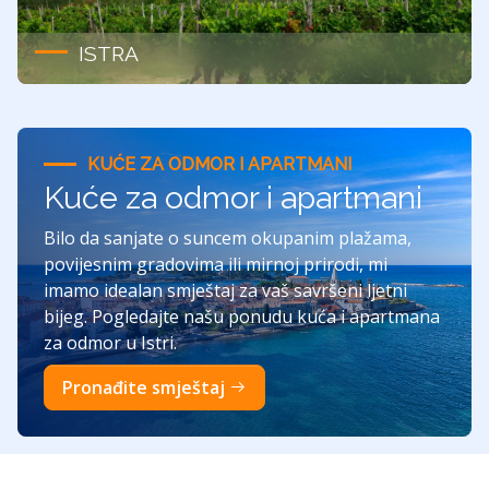
ISTRA
KUĆE ZA ODMOR I APARTMANI
Kuće za odmor i apartmani
Bilo da sanjate o suncem okupanim plažama,
povijesnim gradovima ili mirnoj prirodi, mi
imamo idealan smještaj za vaš savršeni ljetni
bijeg. Pogledajte našu ponudu kuća i apartmana
za odmor u Istri.
Pronađite smještaj