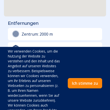
Entfernungen
Zentrum:
2000
m
Strand:
200
m
Wir verwenden Cookies, um die
Nutzung der Website zu
verstehen und den Inhalt und das
Lebensmittelgeschäft:
110
m
Angebot auf unseren Websites
zu verbessern. Beispielsweise
können wir Cookies verwenden,
Erste Hilfe:
2000
m
um Ihr Erlebnis auf unseren
Ich stimme zu
Webseiten zu personalisieren (z.
B. um Ihren Namen
Tankstelle:
850
m
wiederzuerkennen, wenn Sie auf
unsere Website zurückkehren).
Flughafen:
58000
m
Wir können Cookies auch