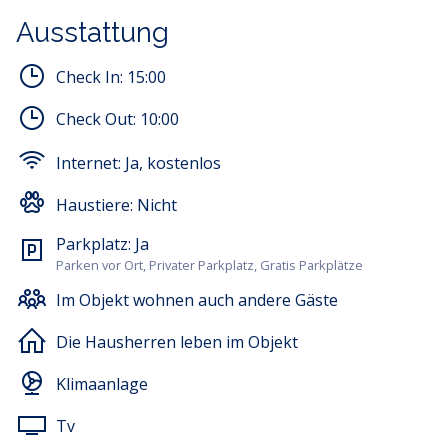
Das charmante Studio bietet Platz für bis zu zwei (2)
Personen.
Ausstattung
Es besteht aus einer ausgestatteten Küche, einem
Check In:
15:00
Esstisch, einem bequemen Doppelbett, einem
Flachbildfernseher und einem Badezimmer.
Check Out:
10:00
Das Studio öffnet sich zu einer schönen Terrasse, auf
Internet:
Ja, kostenlos
der sich ein Steintisch und Stühle befinden.
Haustiere:
Nicht
Im Apartmentmietpreis ist die Nutzung von
Bettwäsche, Handtüchern, WLAN und Klimaanlage
Parkplatz:
Ja
enthalten. Vor dem Haus ist ein Parkplatz für ein
Parken vor Ort, Privater Parkplatz, Gratis Parkplätze
Fahrzeug vorhanden.
Im Objekt wohnen auch andere Gäste
Die Hausherren leben im Objekt
Klimaanlage
Tv