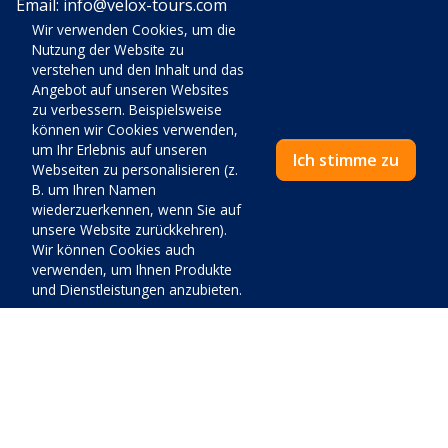
Email:
info@velox-tours.com
Wir verwenden Cookies, um die
Sommerarbeitszeit 01.06. – 01.09.
Nutzung der Website zu
Mo - So 08:00 - 18:00 Uhr
verstehen und den Inhalt und das
Angebot auf unseren Websites
Winterarbeitszeit 01.09. – 01.06.
zu verbessern. Beispielsweise
können wir Cookies verwenden,
Mo - Fr 08:00 - 15:00 Uhr
um Ihr Erlebnis auf unseren
Ich stimme zu
Webseiten zu personalisieren (z.
B. um Ihren Namen
Unterkunft
wiederzuerkennen, wenn Sie auf
unsere Website zurückkehren).
Unterkunft im Sonderangebot
Wir können Cookies auch
Wohnungen
verwenden, um Ihnen Produkte
und Dienstleistungen anzubieten.
Wohnungen am Meer
Wohnungen Haustiere
Apartments mit einem Schlafzimmer
Villen und Apartments mit Pool
Preis:
Villen