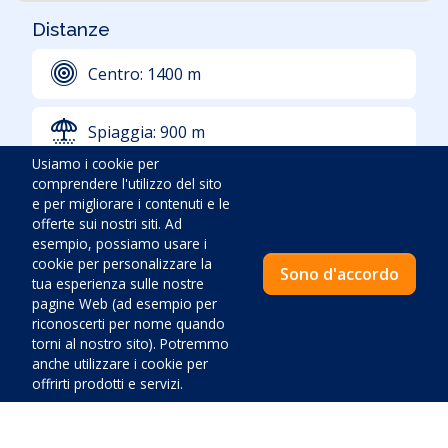
Distanze
Centro:
1400
m
Spiaggia:
900
m
Usiamo i cookie per
comprendere l'utilizzo del sito
Negozio:
550
m
e per migliorare i contenuti e le
offerte sui nostri siti. Ad
esempio, possiamo usare i
Ambulanza:
1000
m
cookie per personalizzare la
Sono d'accordo
tua esperienza sulle nostre
pagine Web (ad esempio per
Distributore di benzina:
450
m
riconoscerti per nome quando
torni al nostro sito). Potremmo
Aeroporto:
53000
m
anche utilizzare i cookie per
offrirti prodotti e servizi.
Ristorante:
950
m