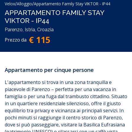
/
/
Velox
Alloggio
Appartamento Family Stay VIKTOR - IP44
APPARTAMENTO FAMILY STAY
VIKTOR - IP44
Parenzo, Istria, Croazia
€ 115
Prezzo da
Appartamento per cinque persone
L'appartamento si trova in una zona tranquilla e
piacevole di Parenzo – perfetta per una vacanza in
famiglia o per una fuga dal trambusto cittadino. Situato
in un quartiere residenziale silenzioso, offre il giusto
equilibrio tra privacy e vicinanza ai principali servizi. In
pochi minuti si raggiunge il centro storico di Parenzo,
dove si può passeggiare, visitare la Basilica Eufrasiana
(patrimonio UNESCO) o rilassarsi con un caffè vista