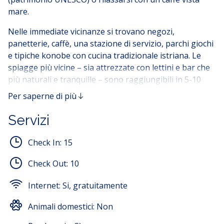
mare.
Nelle immediate vicinanze si trovano negozi,
panetterie, caffè, una stazione di servizio, parchi giochi
e tipiche konobe con cucina tradizionale istriana. Le
spiagge più vicine – sia attrezzate con lettini e bar che
più naturali e tranquille – sono raggiungibili in 5-10
minuti.
Per saperne di più
Per gli amanti della natura e dell’attività fisica, i dintorni
Servizi
offrono numerosi sentieri per passeggiate e piste
ciclabili immersi nella natura istriana, tra oliveti e
Check In:
15
vigneti. Ottima anche la posizione per escursioni
giornaliere verso altre meraviglie istriane come
Check Out:
10
Rovigno, Montona, Grisignana o il Canale di Leme.
Internet:
Si, gratuitamente
Il parcheggio è gratuito e disponibile proprio davanti
all’appartamento, che si trova in una strada poco
Animali domestici:
Non
trafficata – ideale per famiglie con bambini.