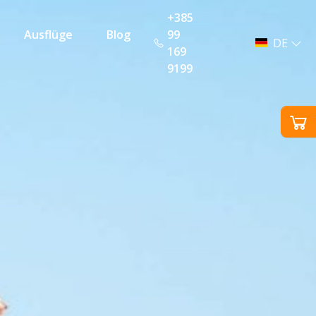
+385
Ausflüge
Blog
99
DE
169
9199