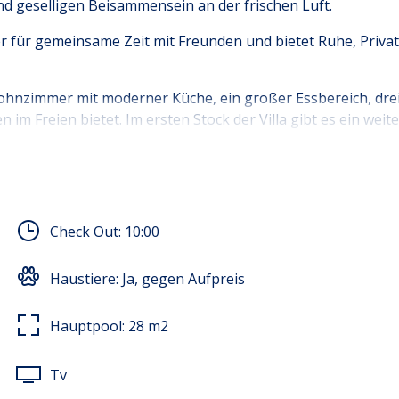
nd geselligen Beisammensein an der frischen Luft.
 oder für gemeinsame Zeit mit Freunden und bietet Ruhe, Pr
 Wohnzimmer mit moderner Küche, ein großer Essbereich, dr
m Freien bietet. Im ersten Stock der Villa gibt es ein wei
tattet, darunter ein Kühlschrank mit Gefrierfach, eine Kaffe
Wasserkocher und viele andere notwendige Küchengeräte.
Check Out:
10:00
ie eine Waschmaschine, Satellitenprogramme, einen Flachbi
Haustiere:
Ja, gegen Aufpreis
Hauptpool:
28
m2
Tv