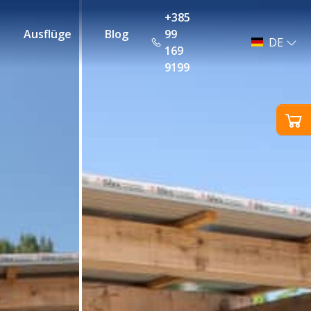
+385
Ausflüge
Blog
99
DE
169
9199