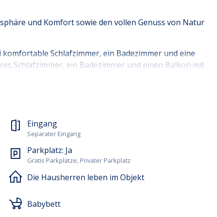
ivatsphäre und Komfort sowie den vollen Genuss von Natur
ei komfortable Schlafzimmer, ein Badezimmer und eine
teres Schlafzimmer, ein Badezimmer und einen Balkon mit
emaschine (Filter- und Espresso), eine Mikrowelle, ein
Eingang
ldfernseher und WLAN, um Ihren Aufenthalt komfortabel
Separater Eingang
Parkplatz:
Ja
Gratis Parkplätze, Privater Parkplatz
Die Hausherren leben im Objekt
Babybett