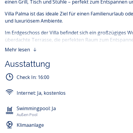
einen Grill, Tisch und Stühle – perfekt zum Entspannen u
Villa Palma ist das ideale Ziel für einen Familienurlaub
und luxuriösem Ambiente.
Im Erdgeschoss der Villa befindet sich ein großzügiges
überdachte Terrasse, die perfekten Raum zum Entspannen i
Blick auf die umliegende Natur.
Mehr lesen
Die Küche ist vollständig mit hochwertigen Geräten ausges
Ausstattung
Backofen, ein Toaster, eine Geschirrspülmaschine, ein 
Check In:
16:00
Villa Palma bietet auch zusätzliche Annehmlichkeiten w
und entspannend zu gestalten.
Internet:
Ja, kostenlos
Swimmingpool:
Ja
Außen Pool
Klimaanlage